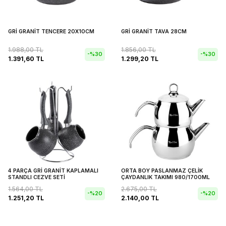
GRİ GRANİT TENCERE 20X10CM
GRİ GRANİT TAVA 28CM
1.988,00
TL
1.856,00
TL
-%
30
-%
30
1.391,60
TL
1.299,20
TL
4 PARÇA GRİ GRANİT KAPLAMALI
ORTA BOY PASLANMAZ ÇELİK
STANDLI CEZVE SETİ
ÇAYDANLIK TAKIMI 980/1700ML
1.564,00
TL
2.675,00
TL
-%
20
-%
20
1.251,20
TL
2.140,00
TL