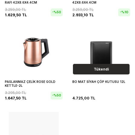
RAFI 42X8.6X4.4CM
42X8.6X4.4CM
3.259,00
TL
3.259,00
TL
-%
50
-%
10
1.629,50
TL
2.933,10
TL
Tükendi
PASLANMAZ ÇELİK ROSE GOLD
BO MAT SİYAH ÇÖP KUTUSU 12L
KETTLE-2L
3.295,00
TL
-%
50
1.647,50
TL
4.725,00
TL