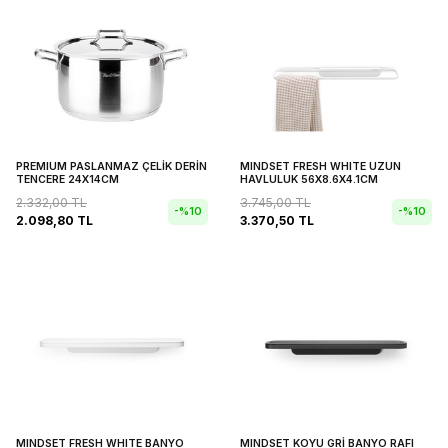
PREMIUM PASLANMAZ ÇELİK DERİN
MINDSET FRESH WHITE UZUN
TENCERE 24X14CM
HAVLULUK 56X8.6X4.1CM
2.332,00
TL
3.745,00
TL
-%
10
-%
10
2.098,80
TL
3.370,50
TL
MINDSET FRESH WHITE BANYO
MINDSET KOYU GRİ BANYO RAFI