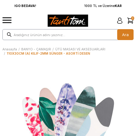
1000 TL ve Üzerine
KARGO BEDAVA!
0
Ara
Anasayfa
/
BANYO - ÇAMAŞIR
/
ÜTÜ MASASI VE AKSESUARLARI
/
110X30CM (A) KILIF-2MM SÜNGER - ASORTİ DESEN