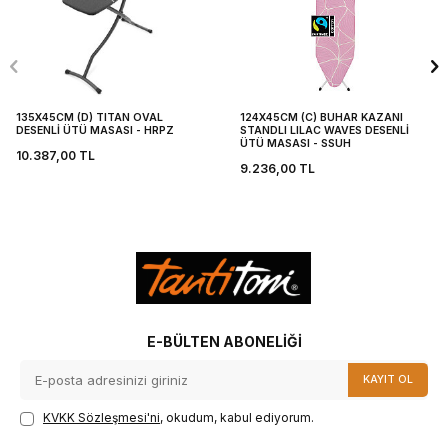
135X45CM (D) TITAN OVAL
124X45CM (C) BUHAR KAZANI
DESENLİ ÜTÜ MASASI - HRPZ
STANDLI LILAC WAVES DESENLİ
ÜTÜ MASASI - SSUH
10.387,00
TL
9.236,00
TL
E-BÜLTEN ABONELIĞI
KAYIT OL
KVKK Sözleşmesi'ni
, okudum, kabul ediyorum.