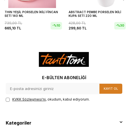
THIN YEŞİL PORSELEN İKİLİ FİNCAN
ABSTRACT PEMBE PORSELEN İKİLİ
SETİ 140 ML
KUPA SETİ 220 ML
739,00
TL
428,00
TL
-%
10
-%
30
665,10
TL
299,60
TL
E-BÜLTEN ABONELIĞI
KAYIT OL
KVKK Sözleşmesi'ni
, okudum, kabul ediyorum.
Kategoriler