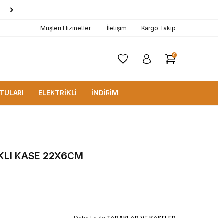
1000 TL ve Üzerine
KARGO BEDAVA!
Müşteri Hizmetleri
İletişim
Kargo Takip
0
TULARI
ELEKTRİKLİ
İNDİRİM
KLI KASE 22X6CM
Daha Fazla
TABAKLAR VE KASELER