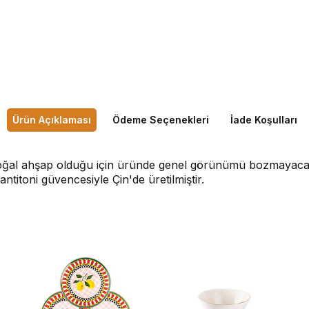
Ürün Açıklaması
Ödeme Seçenekleri
İade Koşulları
oğal ahşap olduğu için üründe genel görünümü bozmayacak şe
antitoni güvencesiyle Çin'de üretilmiştir.