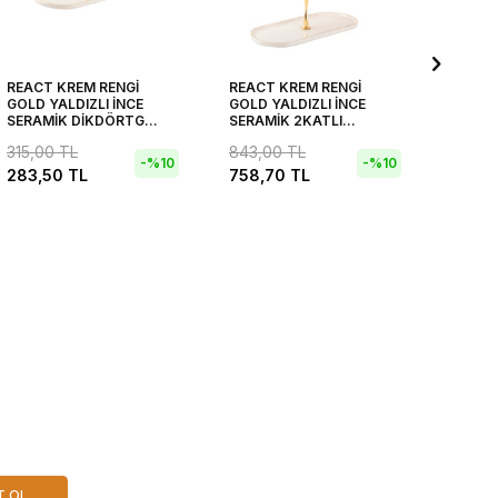
REACT KREM RENGİ
REACT KREM RENGİ
REACT
GOLD YALDIZLI İNCE
GOLD YALDIZLI İNCE
GOLD Y
SERAMİK DİKDÖRTGEN
SERAMİK 2KATLI
SERAM
SUNUM TABAĞI 27CM
DİKDÖRTGEN
TABAĞ
315,00
TL
843,00
TL
256,
KURABİYELİK 27CM
-%
10
-%
10
283,50
TL
758,70
TL
T OL