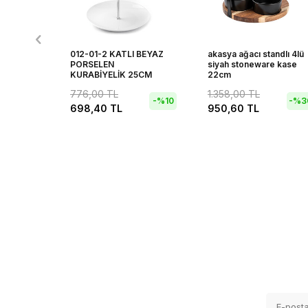
012-01-2 KATLI BEYAZ
akasya ağacı standlı 4lü
PORSELEN
siyah stoneware kase
KURABİYELİK 25CM
22cm
776,00
TL
1.358,00
TL
-%
10
-%
3
698,40
TL
950,60
TL