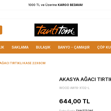
1000 TL ve Üzerine
KARGO BEDAVA!
LIK
SAKLAMA
BULAŞIK
BANYO - ÇAMAŞIR
ÇÖP KU
AĞACI TIRTIKLI KASE 22X6CM
AKASYA AĞACI TIRTI
WOOD AW19-X132-L
644,00
TL
Daha Fazla
TANTİTONİ