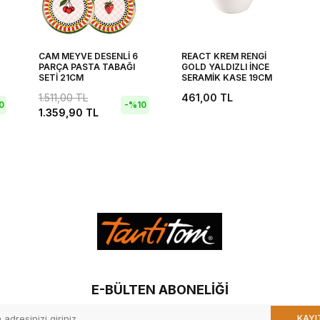
CAM MEYVE DESENLİ 6
REACT KREM RENGİ
PARÇA PASTA TABAĞI
GOLD YALDIZLI İNCE
SETİ 21CM
SERAMİK KASE 19CM
1.511,00
TL
461,00
TL
0
-%
10
1.359,90
TL
E-BÜLTEN ABONELIĞI
KAYI