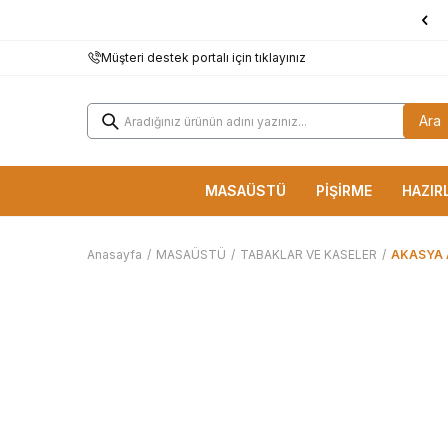
1000 TL ve Üzerine
KARGO BEDAVA!
Müşteri destek portalı için tıklayınız
Ara
MASAÜSTÜ
PİŞİRME
HAZIR
Anasayfa
/
MASAÜSTÜ
/
TABAKLAR VE KASELER
/
AKASYA 