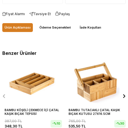
Fiyat Alarmı
Tavsiye Et
Paylaş
Ürün Açıklaması
Ödeme Seçenekleri
İade Koşulları
Benzer Ürünler
BAMBU KÖŞELİ ÇEKMECE İÇİ ÇATAL
BAMBU TUTACAKLI ÇATAL KAŞIK
KAŞIK BIÇAK TEPSİSİ
BIÇAK KUTUSU 27X16.5CM
387,00
TL
765,00
TL
-%
10
-%
30
348,30
TL
535,50
TL