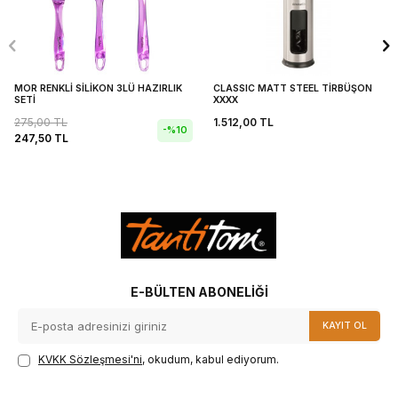
MOR RENKLİ SİLİKON 3LÜ HAZIRLIK
CLASSIC MATT STEEL TİRBÜŞON
SETİ
XXXX
275,00
TL
1.512,00
TL
-%
10
247,50
TL
E-BÜLTEN ABONELIĞI
KAYIT OL
KVKK Sözleşmesi'ni
, okudum, kabul ediyorum.