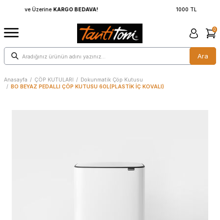
1000 TL ve Üzerine
KARGO BEDAVA!
0
Ara
Anasayfa
/
ÇÖP KUTULARI
/
Dokunmatik Çöp Kutusu
/
BO BEYAZ PEDALLI ÇÖP KUTUSU 60L(PLASTİK İÇ KOVALI)