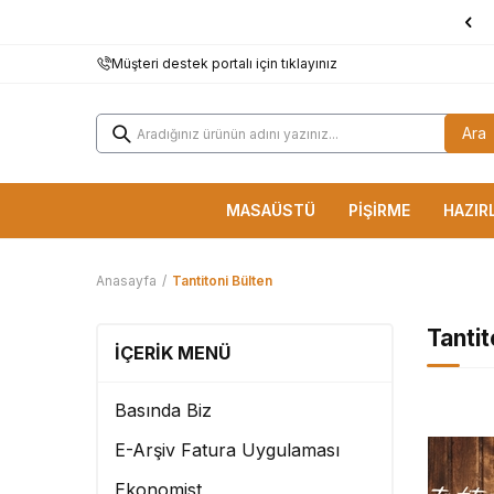
1000 TL ve Üzerine
KARGO BEDAVA!
Müşteri destek portalı için tıklayınız
Ara
MASAÜSTÜ
PİŞİRME
HAZIR
Anasayfa
/
Tantitoni Bülten
Tantit
İÇERIK MENÜ
Basında Biz
E-Arşiv Fatura Uygulaması
Ekonomist