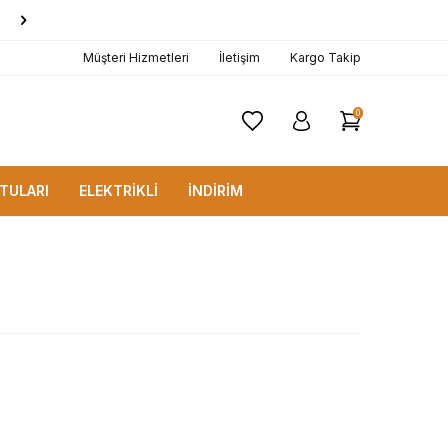
1000 TL ve Üzerine
KARGO BEDAVA!
Müşteri Hizmetleri
İletişim
Kargo Takip
0
TULARI
ELEKTRİKLİ
İNDİRİM