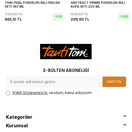
THIN YEŞİL PORSELEN İKİLİ FİNCAN
ABSTRACT PEMBE PORSELEN İKİLİ
SETİ 140 ML
KUPA SETİ 220 ML
739,00
TL
428,00
TL
-%
10
-%
30
665,10
TL
299,60
TL
E-BÜLTEN ABONELIĞI
KAYIT OL
KVKK Sözleşmesi'ni
, okudum, kabul ediyorum.
Kategoriler
Kurumsal