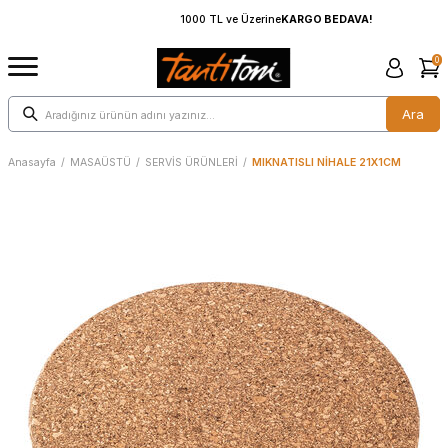
1000 TL ve Üzerine
KARGO BEDAVA!
0
Ara
Anasayfa
/
MASAÜSTÜ
/
SERVİS ÜRÜNLERİ
/
MIKNATISLI NİHALE 21X1CM