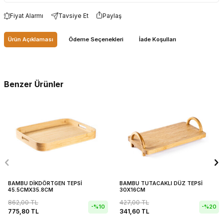
Fiyat Alarmı
Tavsiye Et
Paylaş
Ürün Açıklaması
Ödeme Seçenekleri
İade Koşulları
Benzer Ürünler
BAMBU DİKDÖRTGEN TEPSİ
BAMBU TUTACAKLI DÜZ TEPSİ
45.5CMX35.8CM
30X16CM
862,00
TL
427,00
TL
-%
10
-%
20
775,80
TL
341,60
TL