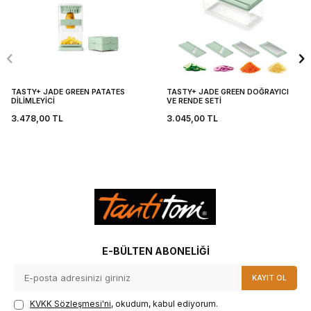
TASTY+ JADE GREEN PATATES
TASTY+ JADE GREEN DOĞRAYICI
DİLİMLEYİCİ
VE RENDE SETİ
3.478,00
TL
3.045,00
TL
E-BÜLTEN ABONELIĞI
KAYIT OL
KVKK Sözleşmesi'ni
, okudum, kabul ediyorum.