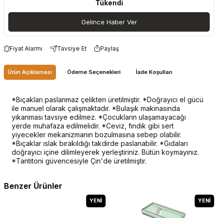
Tükendi
Gelince Haber Ver
Fiyat Alarmı
Tavsiye Et
Paylaş
Ürün Açıklaması
Ödeme Seçenekleri
İade Koşulları
*Bıçakları paslanmaz çelikten üretilmiştir. *Doğrayıcı el gücü
ile manuel olarak çalışmaktadır. *Bulaşık makinasında
yıkanması tavsiye edilmez. *Çocukların ulaşamayacağı
yerde muhafaza edilmelidir. *Ceviz, fındık gibi sert
yiyecekler mekanizmanın bozulmasına sebep olabilir.
*Bıçaklar ıslak bırakıldığı takdirde paslanabilir. *Gıdaları
doğrayıcı içine dilimleyerek yerleştiriniz. Bütün koymayınız.
*Tantitoni güvencesiyle Çin'de üretilmiştir.
Benzer Ürünler
YENI
YENI