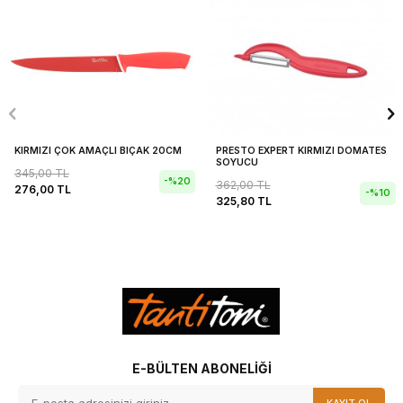
KIRMIZI ÇOK AMAÇLI BIÇAK 20CM
PRESTO EXPERT KIRMIZI DOMATES
SOYUCU
345,00
TL
-%
20
362,00
TL
276,00
TL
-%
10
325,80
TL
E-BÜLTEN ABONELIĞI
KAYIT OL