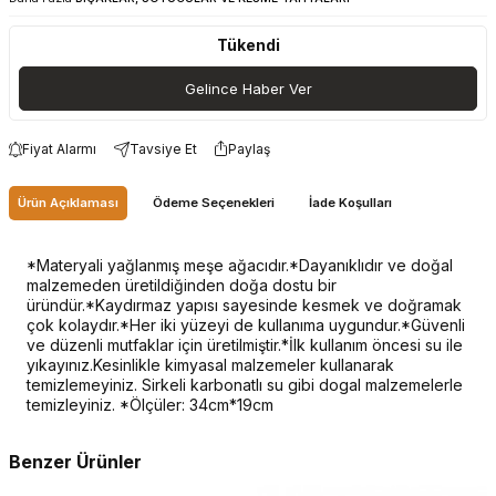
Tükendi
Gelince Haber Ver
Fiyat Alarmı
Tavsiye Et
Paylaş
Ürün Açıklaması
Ödeme Seçenekleri
İade Koşulları
*Materyali yağlanmış meşe ağacıdır.*Dayanıklıdır ve doğal
malzemeden üretildiğinden doğa dostu bir
üründür.*Kaydırmaz yapısı sayesinde kesmek ve doğramak
çok kolaydır.*Her iki yüzeyi de kullanıma uygundur.*Güvenli
ve düzenli mutfaklar için üretilmiştir.*İlk kullanım öncesi su ile
yıkayınız.Kesinlikle kimyasal malzemeler kullanarak
temizlemeyiniz. Sirkeli karbonatlı su gibi dogal malzemelerle
temizleyiniz. *Ölçüler: 34cm*19cm
Benzer Ürünler