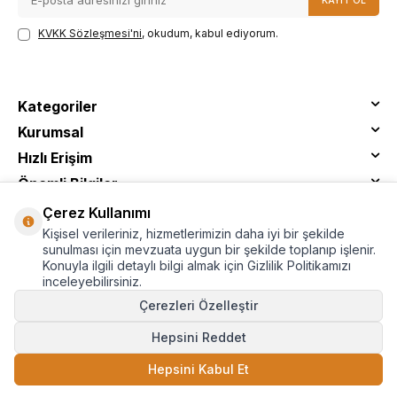
KVKK Sözleşmesi'ni
, okudum, kabul ediyorum.
Kategoriler
Kurumsal
Hızlı Erişim
Önemli Bilgiler
Çerez Kullanımı
Kişisel verileriniz, hizmetlerimizin daha iyi bir şekilde
sunulması için mevzuata uygun bir şekilde toplanıp işlenir.
Konuyla ilgili detaylı bilgi almak için Gizlilik Politikamızı
inceleyebilirsiniz.
Çerezleri Özelleştir
Hepsini Reddet
© Tantitoni - Tüm Hakları Saklıdır
Hepsini Kabul Et
T
-Soft
E-Ticaret
Sistemleriyle Hazırlanmıştır.