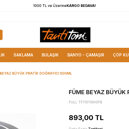
1000 TL ve Üzerine
KARGO BEDAVA!
LIK
SAKLAMA
BULAŞIK
BANYO - ÇAMAŞIR
ÇÖP KU
BEYAZ BÜYÜK PRATİK DOĞRAYICI 900ML
FÜME BEYAZ BÜYÜK 
FULL TF11011900FB
893,00
TL
Daha Fazla
Tantitoni