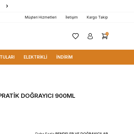
1000 TL ve Üzerine
KARGO BEDAVA!
Müşteri Hizmetleri
İletişim
Kargo Takip
0
TULARI
ELEKTRİKLİ
İNDİRİM
PRATİK DOĞRAYICI 900ML
Daha Fazla
RENDELER VE DOĞRAYICILAR