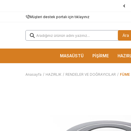
1000 TL ve Üzerine
KARGO BEDAVA!
Müşteri destek portalı için tıklayınız
Ara
MASAÜSTÜ
PİŞİRME
HAZIR
Anasayfa
/
HAZIRLIK
/
RENDELER VE DOĞRAYICILAR
/
FÜME 