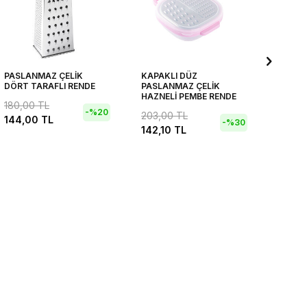
PASLANMAZ ÇELİK
KAPAKLI DÜZ
PASLA
DÖRT TARAFLI RENDE
PASLANMAZ ÇELİK
MİNİ E
HAZNELİ PEMBE RENDE
180,00
TL
353,0
-%
20
203,00
TL
144,00
TL
247,1
-%
30
142,10
TL