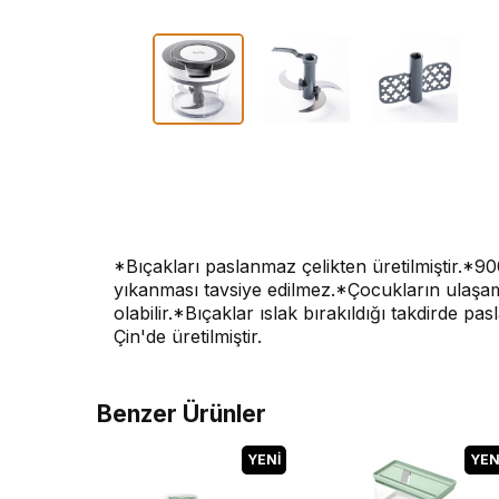
*Bıçakları paslanmaz çelikten üretilmiştir.*9
yıkanması tavsiye edilmez.*Çocukların ulaşam
olabilir.*Bıçaklar ıslak bırakıldığı takdirde pa
Çin'de üretilmiştir.
Benzer Ürünler
YENI
YEN