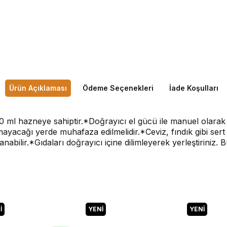
Ürün Açıklaması
Ödeme Seçenekleri
İade Koşulları
00 ml hazneye sahiptir.*Doğrayıcı el gücü ile manuel olara
ayacağı yerde muhafaza edilmelidir.*Ceviz, fındık gibi s
slanabilir.*Gıdaları doğrayıcı içine dilimleyerek yerleştirini
I
YENI
YENI