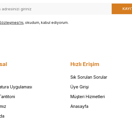
KAYI
Sözleşmesi'ni
, okudum, kabul ediyorum.
sal
Hızlı Erişim
Sık Sorulan Sorular
Fatura Uygulaması
Üye Girişi
antitoni
Müşteri Hizmetleri
ımız
Anasayfa
da