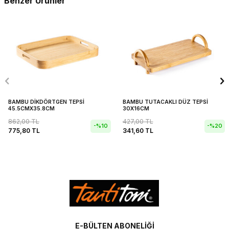
Benzer Ürünler
BAMBU DİKDÖRTGEN TEPSİ
BAMBU TUTACAKLI DÜZ TEPSİ
45.5CMX35.8CM
30X16CM
862,00
TL
427,00
TL
-%
10
-%
20
775,80
TL
341,60
TL
E-BÜLTEN ABONELIĞI