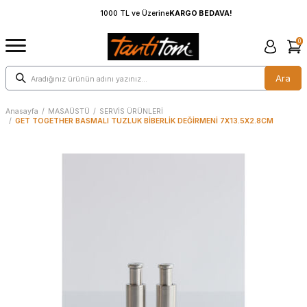
1000 TL ve Üzerine
KARGO BEDAVA!
0
Ara
Anasayfa
/
MASAÜSTÜ
/
SERVİS ÜRÜNLERİ
/
GET TOGETHER BASMALI TUZLUK BİBERLİK DEĞİRMENİ 7X13.5X2.8CM