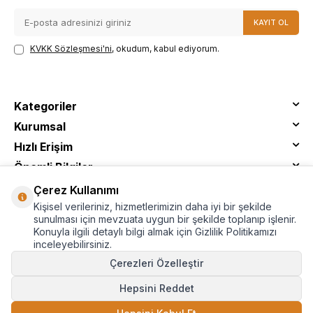
KAYIT OL
KVKK Sözleşmesi'ni
, okudum, kabul ediyorum.
Kategoriler
Kurumsal
Hızlı Erişim
Önemli Bilgiler
Çerez Kullanımı
Kişisel verileriniz, hizmetlerimizin daha iyi bir şekilde
sunulması için mevzuata uygun bir şekilde toplanıp işlenir.
Konuyla ilgili detaylı bilgi almak için Gizlilik Politikamızı
inceleyebilirsiniz.
Çerezleri Özelleştir
Hepsini Reddet
© Tantitoni - Tüm Hakları Saklıdır