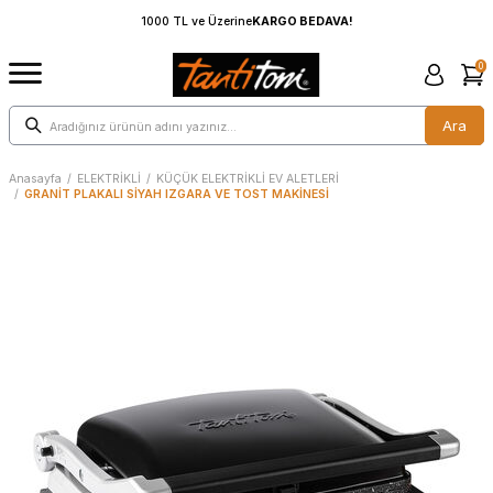
1000 TL ve Üzerine
KARGO BEDAVA!
0
Ara
Anasayfa
/
ELEKTRİKLİ
/
KÜÇÜK ELEKTRİKLİ EV ALETLERİ
/
GRANİT PLAKALI SİYAH IZGARA VE TOST MAKİNESİ