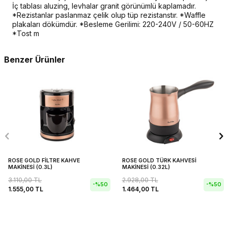
İç tablası aluzing, levhalar granit görünümlü kaplamadır.
*Rezistanlar paslanmaz çelik olup tüp rezistanstır. *Waffle
plakaları dökümdür. *Besleme Gerilimi: 220-240V / 50-60HZ
*Tost m
Benzer Ürünler
ROSE GOLD FİLTRE KAHVE
ROSE GOLD TÜRK KAHVESİ
MAKİNESİ (0.3L)
MAKİNESİ (0.32L)
3.110,00
TL
2.928,00
TL
-%
50
-%
50
1.555,00
TL
1.464,00
TL