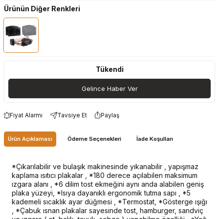
Ürünün Diğer Renkleri
Tükendi
Gelince Haber Ver
Fiyat Alarmı
Tavsiye Et
Paylaş
Ürün Açıklaması
Ödeme Seçenekleri
İade Koşulları
*Çıkarılabilir ve bulaşık makinesinde yıkanabilir , yapışmaz
kaplama ısıtıcı plakalar , *180 derece açılabilen maksimum
ızgara alanı , *6 dilim tost ekmeğini aynı anda alabilen geniş
plaka yüzeyi, *Isıya dayanıklı ergonomik tutma sapı , *5
kademeli sıcaklık ayar düğmesi , *Termostat, *Gösterge ışığı
, *Çabuk ısnan plakalar sayesinde tost, hamburger, sandviç