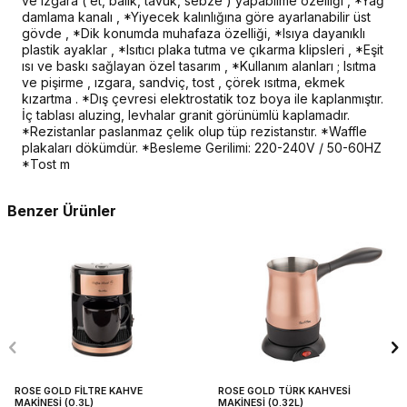
ve ızgara ( et, balık, tavuk, sebze ) yapabilme özelliği , *Yağ
damlama kanalı , *Yiyecek kalınlığına göre ayarlanabilir üst
gövde , *Dik konumda muhafaza özelliği, *Isıya dayanıklı
plastik ayaklar , *Isıtıcı plaka tutma ve çıkarma klipsleri , *Eşit
ısı ve baskı sağlayan özel tasarım , *Kullanım alanları ; Isıtma
ve pişirme , ızgara, sandviç, tost , çörek ısıtma, ekmek
kızartma . *Dış çevresi elektrostatik toz boya ile kaplanmıştır.
İç tablası aluzing, levhalar granit görünümlü kaplamadır.
*Rezistanlar paslanmaz çelik olup tüp rezistanstır. *Waffle
plakaları dökümdür. *Besleme Gerilimi: 220-240V / 50-60HZ
*Tost m
Benzer Ürünler
ROSE GOLD FİLTRE KAHVE
ROSE GOLD TÜRK KAHVESİ
MAKİNESİ (0.3L)
MAKİNESİ (0.32L)