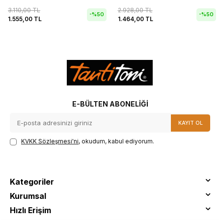
3.110,00
TL
2.928,00
TL
-%
50
-%
50
1.555,00
TL
1.464,00
TL
E-BÜLTEN ABONELIĞI
KAYIT OL
KVKK Sözleşmesi'ni
, okudum, kabul ediyorum.
Kategoriler
Kurumsal
Hızlı Erişim