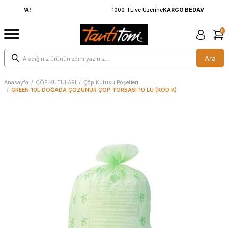
1000 TL ve Üzerine
KARGO BEDAVA!
0
Ara
Anasayfa
/
ÇÖP KUTULARI
/
Çöp Kutusu Poşetleri
/
GREEN 10L DOĞADA ÇÖZÜNÜR ÇÖP TORBASI 10 LU (KOD K)