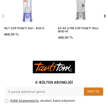
15LT ÇÖP POŞETİ 20Lİ - KOD D
50-60 LİTRE ÇÖP POŞETİ 10LU
(KOD H)
469,00
TL
469,00
TL
E-BÜLTEN ABONELIĞI
KAYIT OL
KVKK Sözleşmesi'ni
, okudum, kabul ediyorum.