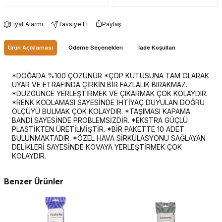
Fiyat Alarmı
Tavsiye Et
Paylaş
Ürün Açıklaması
Ödeme Seçenekleri
İade Koşulları
*DOĞADA %100 ÇÖZÜNÜR *ÇÖP KUTUSUNA TAM OLARAK
UYAR VE ETRAFINDA ÇİRKİN BİR FAZLALIK BIRAKMAZ.
*DÜZGÜNCE YERLEŞTİRMEK VE ÇIKARMAK ÇOK KOLAYDIR.
*RENK KODLAMASI SAYESİNDE İHTİYAÇ DUYULAN DOĞRU
ÖLÇÜYÜ BULMAK ÇOK KOLAYDIR. *TAŞIMASI KAPAMA
BANDI SAYESİNDE PROBLEMSİZDİR. *EKSTRA GÜÇLÜ
PLASTİKTEN ÜRETİLMİŞTİR. *BİR PAKETTE 10 ADET
BULUNMAKTADIR. *ÖZEL HAVA SİRKÜLASYONU SAĞLAYAN
DELİKLERİ SAYESİNDE KOVAYA YERLEŞTİRMEK ÇOK
KOLAYDIR.
Benzer Ürünler