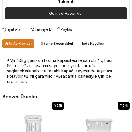
Tükendi
Gelince Haber Ver
Fiyat Alarmı
Tavsiye Et
Paylaş
Ürün Açıklaması
Ödeme Seçenekleri
İade Koşulları
*Min.10kg çamaşırı taşıma kapasitesine sahiptir.*İç hacmi
55L'dir.*Özel tasarımı sayesinde yer tasarrufu
sağlar.*Katlanabilir tutacaklı kapağı sayesinde taşıması
kolaydır.*2 Yıl garantilidir.*Brabantia kalitesiyle Çin'de
üretilmiştir.
Benzer Ürünler
YENI
YENI