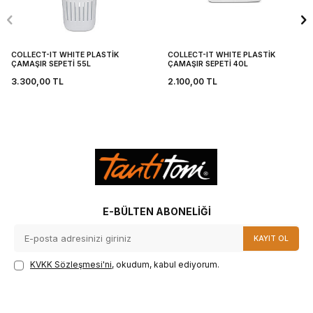
COLLECT-IT WHITE PLASTİK
COLLECT-IT WHITE PLASTİK
ÇAMAŞIR SEPETİ 55L
ÇAMAŞIR SEPETİ 40L
3.300,00
TL
2.100,00
TL
E-BÜLTEN ABONELIĞI
KAYIT OL
KVKK Sözleşmesi'ni
, okudum, kabul ediyorum.