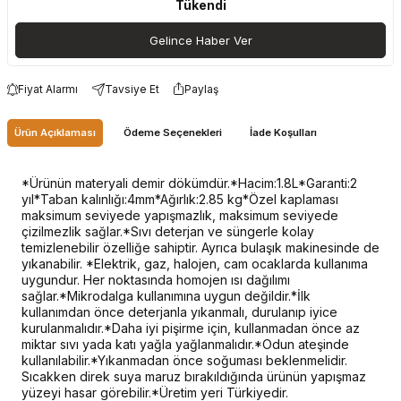
Tükendi
Gelince Haber Ver
Fiyat Alarmı
Tavsiye Et
Paylaş
Ürün Açıklaması
Ödeme Seçenekleri
İade Koşulları
*Ürünün materyali demir dökümdür.*Hacim:1.8L*Garanti:2
yıl*Taban kalınlığı:4mm*Ağırlık:2.85 kg*Özel kaplaması
maksimum seviyede yapışmazlık, maksimum seviyede
çizilmezlik sağlar.*Sıvı deterjan ve süngerle kolay
temizlenebilir özelliğe sahiptir. Ayrıca bulaşık makinesinde de
yıkanabilir. *Elektrik, gaz, halojen, cam ocaklarda kullanıma
uygundur. Her noktasında homojen ısı dağılımı
sağlar.*Mikrodalga kullanımına uygun değildir.*İlk
kullanımdan önce deterjanla yıkanmalı, durulanıp iyice
kurulanmalıdır.*Daha iyi pişirme için, kullanmadan önce az
miktar sıvı yada katı yağla yağlanmalıdır.*Odun ateşinde
kullanılabilir.*Yıkanmadan önce soğuması beklenmelidir.
Sıcakken direk suya maruz bırakıldığında ürünün yapışmaz
yüzeyi hasar görebilir.*Üretim yeri Türkiyedir.