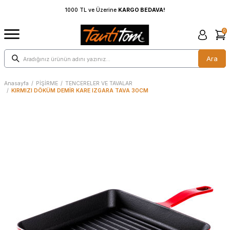
EDAVA!
1000 TL ve Üzerine
KARGO BEDAVA!
0
Ara
Anasayfa
/
PİŞİRME
/
TENCERELER VE TAVALAR
/
KIRMIZI DÖKÜM DEMİR KARE IZGARA TAVA 30CM