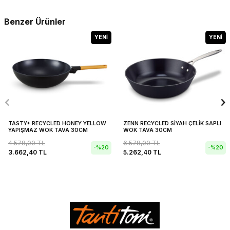
Benzer Ürünler
YENI
YENI
TASTY+ RECYCLED HONEY YELLOW
ZENN RECYCLED SİYAH ÇELİK SAPLI
YAPIŞMAZ WOK TAVA 30CM
WOK TAVA 30CM
4.578,00
TL
6.578,00
TL
-%
20
-%
20
3.662,40
TL
5.262,40
TL