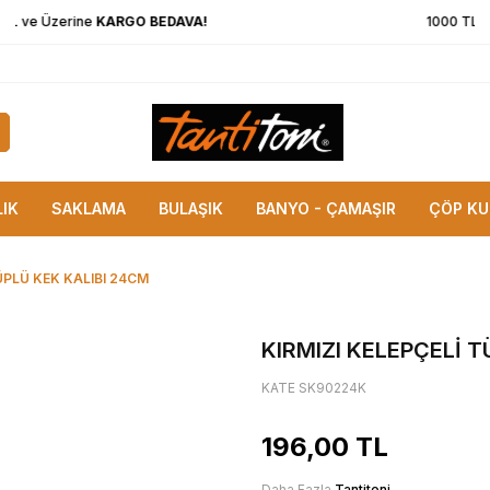
1000 TL ve Üzerine
KARGO BEDAVA!
LIK
SAKLAMA
BULAŞIK
BANYO - ÇAMAŞIR
ÇÖP KU
ÜPLÜ KEK KALIBI 24CM
KIRMIZI KELEPÇELİ T
KATE SK90224K
196,00
TL
Daha Fazla
Tantitoni