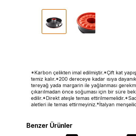
*Karbon çelikten imal edilmiştir.*Çift kat ya
temiz kalır.*200 dereceye kadar ısıya dayanık
tereyağ yada margarin ile yağlanması gerekme
çıkarılmadan önce soğuması için bir süre bekl
edilir.*Direkt ateşle temas ettirilmemelidir.*S
aletleri ile temas ettirmeyiniz.*İtalyan menşeilid
Benzer Ürünler