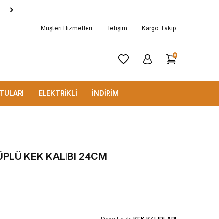
1000 TL ve Üzerine
KARGO BEDAVA!
Müşteri Hizmetleri
İletişim
Kargo Takip
0
TULARI
ELEKTRİKLİ
İNDİRİM
ÜPLÜ KEK KALIBI 24CM
Daha Fazla
KEK KALIPLARI