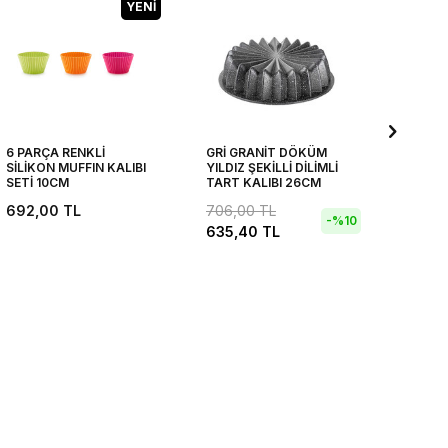
YENI
6 PARÇA RENKLİ
GRİ GRANİT DÖKÜM
MİNT 
SİLİKON MUFFIN KALIBI
YILDIZ ŞEKİLLİ DİLİMLİ
SİLİKO
SETİ 10CM
TART KALIBI 26CM
138,0
692,00
TL
706,00
TL
96,6
-%
10
635,40
TL