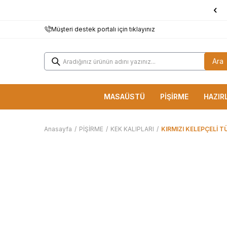
1000 TL ve Üzerine
KARGO BEDAVA!
Müşteri destek portalı için tıklayınız
Ara
MASAÜSTÜ
PİŞİRME
HAZIR
Anasayfa
/
PİŞİRME
/
KEK KALIPLARI
/
KIRMIZI KELEPÇELİ T