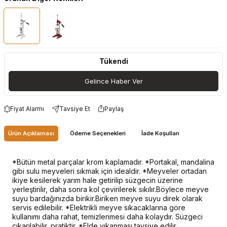
Tükendi
Gelince Haber Ver
Fiyat Alarmı
Tavsiye Et
Paylaş
Ürün Açıklaması
Ödeme Seçenekleri
İade Koşulları
*Bütün metal parçalar krom kaplamadır. *Portakal, mandalina
gibi sulu meyveleri sıkmak için idealdir. *Meyveler ortadan
ikiye kesilerek yarım hale getirilip süzgecin üzerine
yerleştirilir, daha sonra kol çevirilerek sıkılır.Böylece meyve
suyu bardağınızda birikir.Biriken meyve suyu direk olarak
servis edilebilir. *Elektrikli meyve sıkacaklarına göre
kullanımı daha rahat, temizlenmesi daha kolaydır. Süzgeci
çıkarılabilir, pratiktir. *Elde yıkanması tavsiye edilir.