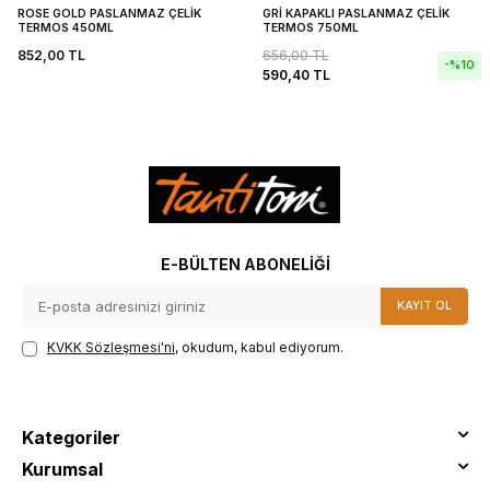
ROSE GOLD PASLANMAZ ÇELİK
GRİ KAPAKLI PASLANMAZ ÇELİK
TERMOS 450ML
TERMOS 750ML
852,00
TL
656,00
TL
-%
10
590,40
TL
E-BÜLTEN ABONELIĞI
KAYIT OL
KVKK Sözleşmesi'ni
, okudum, kabul ediyorum.
Kategoriler
Kurumsal