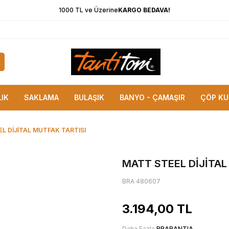
1000 TL ve Üzerine
KARGO BEDAVA!
LIK
SAKLAMA
BULAŞIK
BANYO - ÇAMAŞIR
ÇÖP KU
L DİJİTAL MUTFAK TARTISI
MATT STEEL DİJİTAL
BRA 480607
3.194,00
TL
Daha Fazla
BRABANTIA