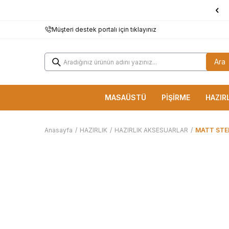
1000 TL ve Üzerine
KARGO BEDAVA!
Müşteri destek portalı için tıklayınız
Ara
MASAÜSTÜ
PİŞİRME
HAZIR
Anasayfa
/
HAZIRLIK
/
HAZIRLIK AKSESUARLAR
/
MATT STEE