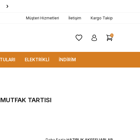
1000 TL ve Üzerine
KARGO BEDAVA!
Müşteri Hizmetleri
İletişim
Kargo Takip
0
TULARI
ELEKTRİKLİ
İNDİRİM
 MUTFAK TARTISI
Daha Fazla
HAZIRLIK AKSESUARLAR