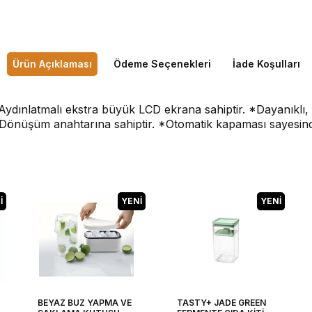
Ürün Açıklaması
Ödeme Seçenekleri
İade Koşulları
ydınlatmalı ekstra büyük LCD ekrana sahiptir. *Dayanıklı
Dönüşüm anahtarına sahiptir. *Otomatik kapaması sayesinde 
I
YENI
YENI
BEYAZ BUZ YAPMA VE
TASTY+ JADE GREEN