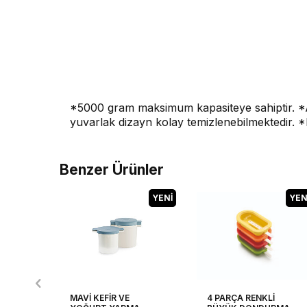
*5000 gram maksimum kapasiteye sahiptir. *A
yuvarlak dizayn kolay temizlenebilmektedir. *
Benzer Ürünler
YENI
YEN
MAVİ KEFİR VE
4 PARÇA RENKLİ