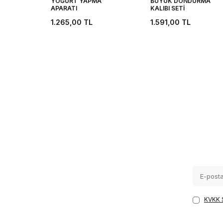
YOĞURT YAPMA
BÜYÜK DONDURMA
APARATI
KALIBI SETİ
1.265,00
TL
1.591,00
TL
KVKK 