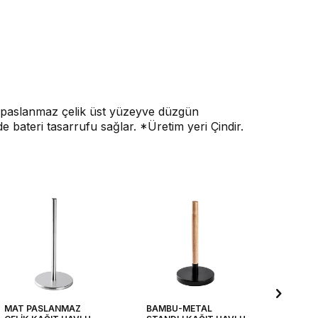
, paslanmaz çelik üst yüzeyve düzgün
bateri tasarrufu sağlar. *Üretim yeri Çindir.
MAT PASLANMAZ
BAMBU-METAL
FÜME 2