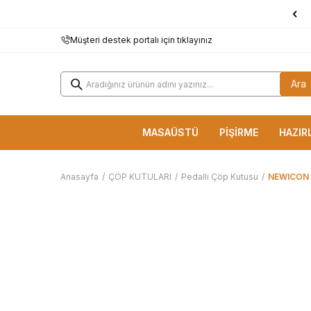
1000 TL ve Üzerine
KARGO BEDAVA!
Müşteri destek portalı için tıklayınız
Ara
MASAÜSTÜ
PİŞİRME
HAZIR
Anasayfa
/
ÇÖP KUTULARI
/
Pedallı Çöp Kutusu
/
NEWICON 