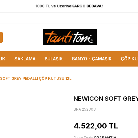
1000 TL ve Üzerine
KARGO BEDAVA!
LIK
SAKLAMA
BULAŞIK
BANYO - ÇAMAŞIR
ÇÖP KU
SOFT GREY PEDALLI ÇÖP KUTUSU 12L
NEWICON SOFT GREY
BRA 252303
4.522,00
TL
Daha Fazla
BRABANTIA