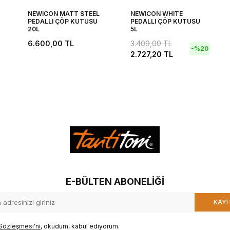
NEWICON MATT STEEL
NEWICON WHITE
PEDALLI ÇÖP KUTUSU
PEDALLI ÇÖP KUTUSU
20L
5L
6.600,00
TL
3.409,00
TL
-%
20
2.727,20
TL
E-BÜLTEN ABONELIĞI
KAYI
Sözleşmesi'ni
, okudum, kabul ediyorum.