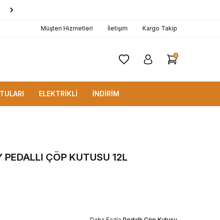
1000 TL ve Üzerine
KARGO BEDAVA!
Müşteri Hizmetleri
İletişim
Kargo Takip
0
TULARI
ELEKTRİKLİ
İNDİRİM
 PEDALLI ÇÖP KUTUSU 12L
Daha Fazla
Pedallı Çöp Kutusu