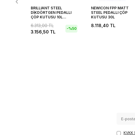
BRILLIANT STEEL
NEWICON FPP MATT
DİKDÖRTGEN PEDALLI
STEEL PEDALLI ÇÖP
ÇÖP KUTUSU 10L
KUTUSU 30L
XXXX
6.313,00
TL
8.118,40
TL
-%
50
3.156,50
TL
KVKK 