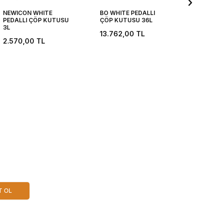
NEWICON WHITE
BO WHITE PEDALLI
NEWIC
PEDALLI ÇÖP KUTUSU
ÇÖP KUTUSU 36L
STEEL
3L
KUTUS
13.762,00
TL
2.570,00
TL
7.295
T OL