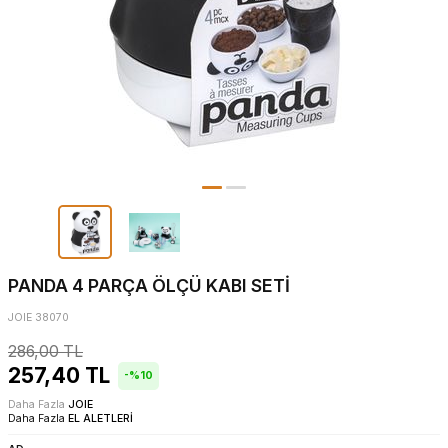
PANDA 4 PARÇA ÖLÇÜ KABI SETİ
JOIE 38070
286,00
TL
257,40
TL
-%
10
Daha Fazla
JOIE
Daha Fazla
EL ALETLERİ