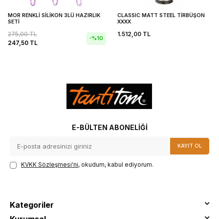
MOR RENKLİ SİLİKON 3LÜ HAZIRLIK
CLASSIC MATT STEEL TİRBÜŞON
SETİ
XXXX
275,00
TL
1.512,00
TL
-%
10
247,50
TL
E-BÜLTEN ABONELIĞI
KAYIT OL
KVKK Sözleşmesi'ni
, okudum, kabul ediyorum.
Kategoriler