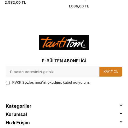
2.982,00
TL
1.096,00
TL
E-BÜLTEN ABONELIĞI
KAYIT OL
KVKK Sözleşmesi'ni
, okudum, kabul ediyorum.
Kategoriler
Kurumsal
Hızlı Erişim