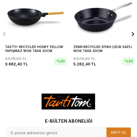
TASTY+ RECYCLED HONEY YELLOW
ZENN RECYCLED SİYAH ÇELİK SAPLI
YAPIŞMAZ WOK TAVA 30CM
WOK TAVA 30CM
4.578,00
TL
6.578,00
TL
-%
20
-%
20
3.662,40
TL
5.262,40
TL
E-BÜLTEN ABONELIĞI
KAYIT OL