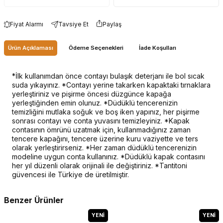
Fiyat Alarmı
Tavsiye Et
Paylaş
Ürün Açıklaması
Ödeme Seçenekleri
İade Koşulları
*İlk kullanımdan önce contayı bulaşık deterjanı ile bol sıcak
suda yıkayınız. *Contayı yerine takarken kapaktaki tırnaklara
yerleştiriniz ve pişirme öncesi düzgünce kapağa
yerleştiğinden emin olunuz. *Düdüklü tencerenizin
temizliğini mutlaka soğuk ve boş iken yapınız, her pişirme
sonrası contayı ve conta yuvasını temizleyiniz. *Kapak
contasının ömrünü uzatmak için, kullanmadığınız zaman
tencere kapağını, tencere üzerine kuru vaziyette ve ters
olarak yerleştirirseniz. *Her zaman düdüklü tencerenizin
modeline uygun conta kullanınız. *Düdüklü kapak contasını
her yıl düzenli olarak orijinali ile değiştiriniz. *Tantitoni
güvencesi ile Türkiye de üretilmiştir.
Benzer Ürünler
YENI
YENI