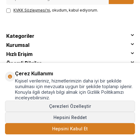
KVKK Sözleşmesi'ni
, okudum, kabul ediyorum.
Kategoriler
Kurumsal
Hızlı Erişim
Önemli Bilgiler
Çerez Kullanımı
Kişisel verileriniz, hizmetlerimizin daha iyi bir şekilde
sunulması için mevzuata uygun bir şekilde toplanıp işlenir.
Konuyla ilgili detaylı bilgi almak için Gizlilik Politikamızı
inceleyebilirsiniz.
Çerezleri Özelleştir
Hepsini Reddet
© Tantitoni - Tüm Hakları Saklıdır
Hepsini Kabul Et
T
-Soft
E-Ticaret
Sistemleriyle Hazırlanmıştır.