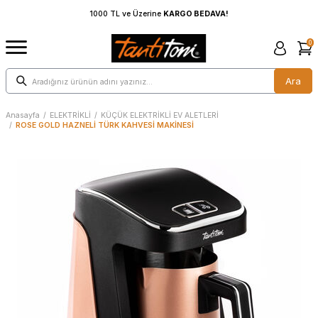
L ve Üzerine
KARGO BEDAVA!
1000 TL ve Üzerine
KARG
0
Ara
Anasayfa
/
ELEKTRİKLİ
/
KÜÇÜK ELEKTRİKLİ EV ALETLERİ
/
ROSE GOLD HAZNELİ TÜRK KAHVESİ MAKİNESİ