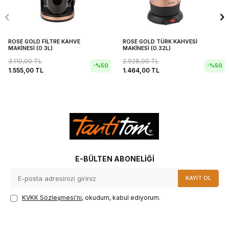
ROSE GOLD FİLTRE KAHVE
ROSE GOLD TÜRK KAHVESİ
MAKİNESİ (0.3L)
MAKİNESİ (0.32L)
3.110,00
TL
2.928,00
TL
-%
50
-%
50
1.555,00
TL
1.464,00
TL
E-BÜLTEN ABONELIĞI
KAYIT OL
KVKK Sözleşmesi'ni
, okudum, kabul ediyorum.