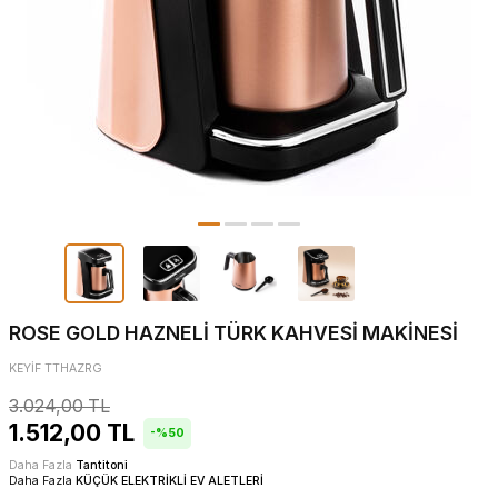
ROSE GOLD HAZNELİ TÜRK KAHVESİ MAKİNESİ
KEYİF TTHAZRG
3.024,00
TL
1.512,00
TL
-%
50
Daha Fazla
Tantitoni
Daha Fazla
KÜÇÜK ELEKTRİKLİ EV ALETLERİ