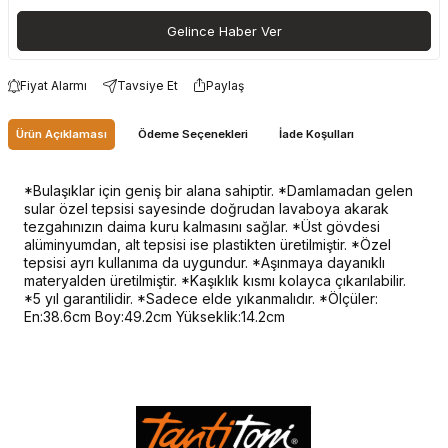
Gelince Haber Ver
Fiyat Alarmı
Tavsiye Et
Paylaş
Ürün Açıklaması
Ödeme Seçenekleri
İade Koşulları
*Bulaşıklar için geniş bir alana sahiptir. *Damlamadan gelen
sular özel tepsisi sayesinde doğrudan lavaboya akarak
tezgahınızın daima kuru kalmasını sağlar. *Üst gövdesi
alüminyumdan, alt tepsisi ise plastikten üretilmiştir. *Özel
tepsisi ayrı kullanıma da uygundur. *Aşınmaya dayanıklı
materyalden üretilmiştir. *Kaşıklık kısmı kolayca çıkarılabilir.
*5 yıl garantilidir. *Sadece elde yıkanmalıdır. *Ölçüler:
En:38.6cm Boy:49.2cm Yükseklik:14.2cm