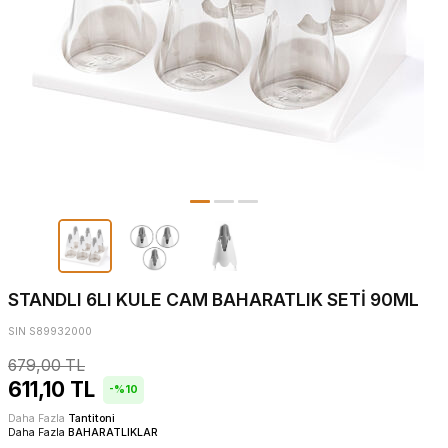
STANDLI 6LI KULE CAM BAHARATLIK SETİ 90ML
SIN S89932000
679,00
TL
611,10
TL
-%
10
Daha Fazla
Tantitoni
Daha Fazla
BAHARATLIKLAR