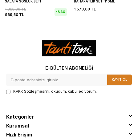
SALATA SOSLUK SETİ
BAHARATLIK SETİ 110ML
1.385,00
TL
1.579,00
TL
-%
30
969,50
TL
E-BÜLTEN ABONELIĞI
KAYIT OL
KVKK Sözleşmesi'ni
, okudum, kabul ediyorum.
Kategoriler
Kurumsal
Hızlı Erişim