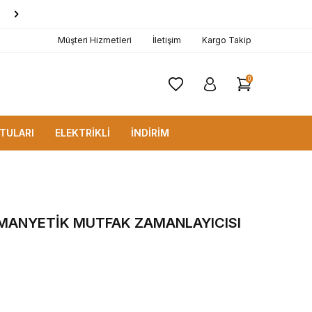
1000 TL ve Üzerine
KARGO BEDAVA!
Müşteri Hizmetleri
İletişim
Kargo Takip
0
TULARI
ELEKTRİKLİ
İNDİRİM
MANYETİK MUTFAK ZAMANLAYICISI