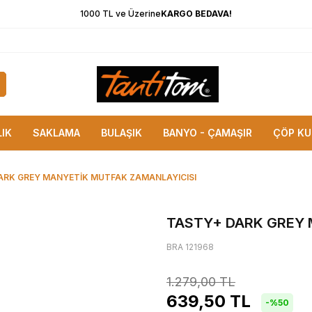
1000 TL ve Üzerine
KARGO BEDAVA!
LIK
SAKLAMA
BULAŞIK
BANYO - ÇAMAŞIR
ÇÖP KU
ARK GREY MANYETİK MUTFAK ZAMANLAYICISI
TASTY+ DARK GREY 
BRA 121968
1.279,00
TL
639,50
TL
-%
50