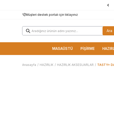
1000 TL ve Üzerine
KARGO BEDAVA!
Müşteri destek portalı için tıklayınız
Ara
MASAÜSTÜ
PİŞİRME
HAZIR
Anasayfa
/
HAZIRLIK
/
HAZIRLIK AKSESUARLAR
/
TASTY+ D