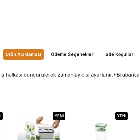
Ürün Açıklaması
Ödeme Seçenekleri
İade Koşulları
ş halkası döndürülerek zamanlayıcısı ayarlanır.*Brabantia g
I
YENI
YENI