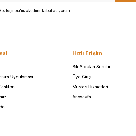
Sözleşmesi'ni
, okudum, kabul ediyorum.
sal
Hızlı Erişim
Sık Sorulan Sorular
Fatura Uygulaması
Üye Girişi
antitoni
Müşteri Hizmetleri
ımız
Anasayfa
da