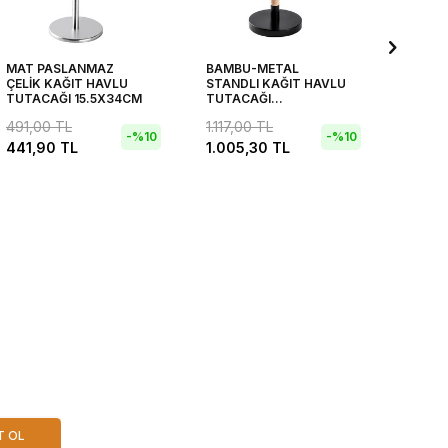
MAT PASLANMAZ
BAMBU-METAL
FÜME 2
ÇELİK KAĞIT HAVLU
STANDLI KAĞIT HAVLU
HAMUR
TUTACAĞI 15.5X34CM
TUTACAĞI
MERDA
15.5X5X29.5CM
491,00
TL
1.117,00
TL
817,0
-%
10
-%
10
441,90
TL
1.005,30
TL
735,3
T OL