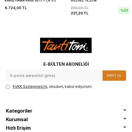
KARIŞTIRMA KASE SETİ 1-1,6-3 L
SÜZGEÇ 15,2CM
6.724,00
TL
289,00
TL
-%
20
231,20
TL
E-BÜLTEN ABONELIĞI
KAYIT OL
KVKK Sözleşmesi'ni
, okudum, kabul ediyorum.
Kategoriler
Kurumsal
Hızlı Erişim