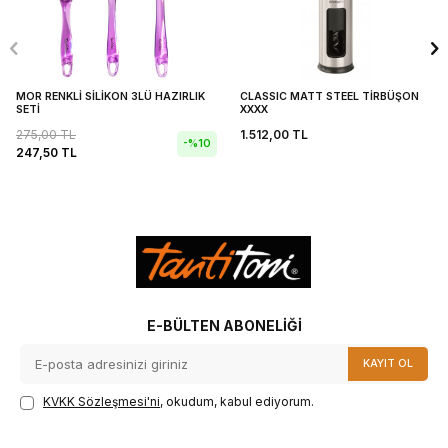
MOR RENKLİ SİLİKON 3LÜ HAZIRLIK
CLASSIC MATT STEEL TİRBÜŞON
SETİ
XXXX
275,00
TL
1.512,00
TL
-%
10
247,50
TL
E-BÜLTEN ABONELIĞI
KAYIT OL
KVKK Sözleşmesi'ni
, okudum, kabul ediyorum.