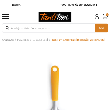
1000 TL ve Üzerine
KARGO BEDAVA!
0
Ara
Anasayfa
/
HAZIRLIK
/
EL ALETLERİ
/
TASTY+ SARI PEYNİR BIÇAĞI VE RENDESİ