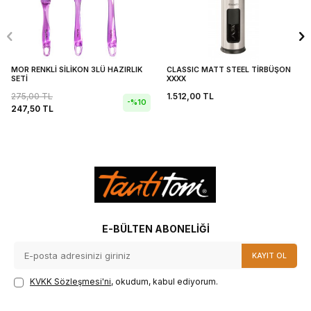
MOR RENKLİ SİLİKON 3LÜ HAZIRLIK
CLASSIC MATT STEEL TİRBÜŞON
SETİ
XXXX
275,00
TL
1.512,00
TL
-%
10
247,50
TL
E-BÜLTEN ABONELIĞI
KAYIT OL
KVKK Sözleşmesi'ni
, okudum, kabul ediyorum.