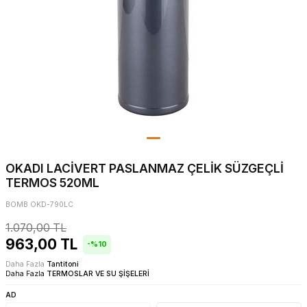
OKADI LACİVERT PASLANMAZ ÇELİK SÜZGEÇLİ
TERMOS 520ML
BOMB OKD-790LC
1.070,00
TL
963,00
TL
-%
10
Daha Fazla
Tantitoni
Daha Fazla
TERMOSLAR VE SU ŞİŞELERİ
AD