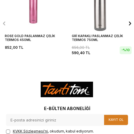
ROSE GOLD PASLANMAZ ÇELİK
GRİ KAPAKLI PASLANMAZ ÇELİK
TERMOS 450ML
TERMOS 750ML
852,00
TL
656,00
TL
-%
10
590,40
TL
E-BÜLTEN ABONELIĞI
KAYIT OL
KVKK Sözleşmesi'ni
, okudum, kabul ediyorum.