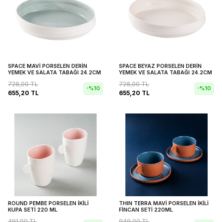
SPACE MAVİ PORSELEN DERİN
SPACE BEYAZ PORSELEN DERİN
YEMEK VE SALATA TABAĞI 24.2CM
YEMEK VE SALATA TABAĞI 24.2CM
728,00
TL
728,00
TL
-%
10
-%
10
655,20
TL
655,20
TL
ROUND PEMBE PORSELEN İKİLİ
THIN TERRA MAVİ PORSELEN İKİLİ
KUPA SETİ 220 ML
FİNCAN SETİ 220ML
491,00
TL
949,00
TL