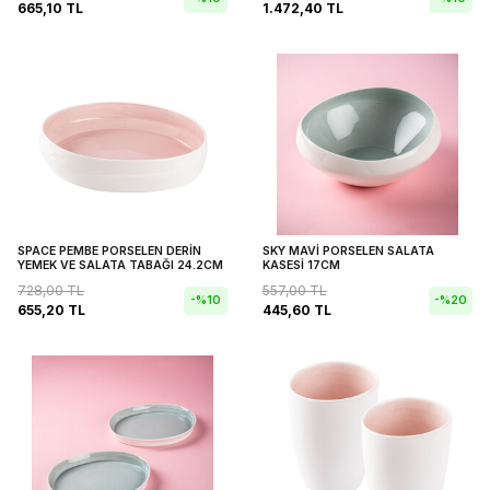
665,10
TL
1.472,40
TL
SPACE PEMBE PORSELEN DERİN
SKY MAVİ PORSELEN SALATA
YEMEK VE SALATA TABAĞI 24.2CM
KASESİ 17CM
728,00
TL
557,00
TL
-%
10
-%
20
655,20
TL
445,60
TL