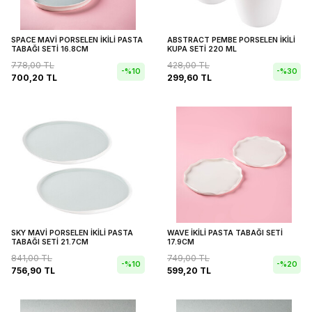
SPACE MAVİ PORSELEN İKİLİ PASTA
ABSTRACT PEMBE PORSELEN İKİLİ
TABAĞI SETİ 16.8CM
KUPA SETİ 220 ML
778,00
TL
428,00
TL
-%
10
-%
30
700,20
TL
299,60
TL
SKY MAVİ PORSELEN İKİLİ PASTA
WAVE İKİLİ PASTA TABAĞI SETİ
TABAĞI SETİ 21.7CM
17.9CM
841,00
TL
749,00
TL
-%
10
-%
20
756,90
TL
599,20
TL