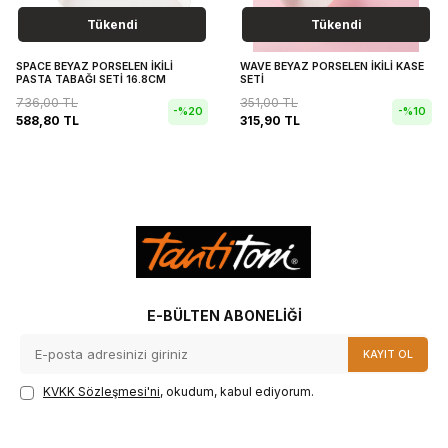
Tükendi
Tükendi
SPACE BEYAZ PORSELEN İKİLİ
WAVE BEYAZ PORSELEN İKİLİ KASE
PASTA TABAĞI SETİ 16.8CM
SETİ
736,00
TL
351,00
TL
-%
20
-%
10
588,80
TL
315,90
TL
E-BÜLTEN ABONELIĞI
KAYIT OL
KVKK Sözleşmesi'ni
, okudum, kabul ediyorum.