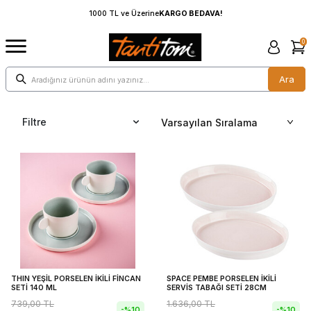
1000 TL ve Üzerine
KARGO BEDAVA!
0
Ara
Filtre
THIN YEŞİL PORSELEN İKİLİ FİNCAN
SPACE PEMBE PORSELEN İKİLİ
SETİ 140 ML
SERVİS TABAĞI SETİ 28CM
739,00
TL
1.636,00
TL
-%
10
-%
10