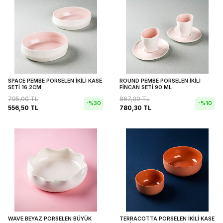
SPACE PEMBE PORSELEN İKİLİ KASE
ROUND PEMBE PORSELEN İKİLİ
SETİ 16.2CM
FİNCAN SETİ 90 ML
795,00
TL
867,00
TL
-%
30
-%
10
556,50
TL
780,30
TL
WAVE BEYAZ PORSELEN BÜYÜK
TERRACOTTA PORSELEN İKİLİ KASE