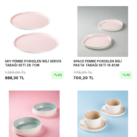
SKY PEMBE PORSELEN İKİLİ SERVİS
SPACE PEMBE PORSELEN İKİLİ
TABAĞI SETİ 28.7CM
PASTA TABAĞI SETİ 16.8CM
1.269,00
TL
778,00
TL
-%
30
-%
10
888,30
TL
700,20
TL