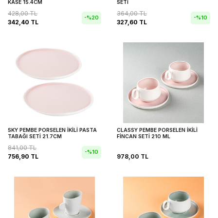
KASE 15.4CM
SETİ
428,00
TL
364,00
TL
-%
20
-%
10
342,40
TL
327,60
TL
SKY PEMBE PORSELEN İKİLİ PASTA
CLASSY PEMBE PORSELEN İKİLİ
TABAĞI SETİ 21.7CM
FİNCAN SETİ 210 ML
841,00
TL
-%
10
756,90
TL
978,00
TL