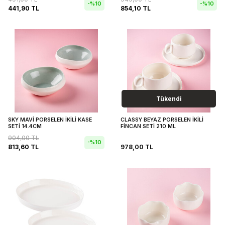
-%
10
-%
10
441,90
TL
854,10
TL
Tükendi
SKY MAVİ PORSELEN İKİLİ KASE
CLASSY BEYAZ PORSELEN İKİLİ
SETİ 14.4CM
FİNCAN SETİ 210 ML
904,00
TL
-%
10
813,60
TL
978,00
TL