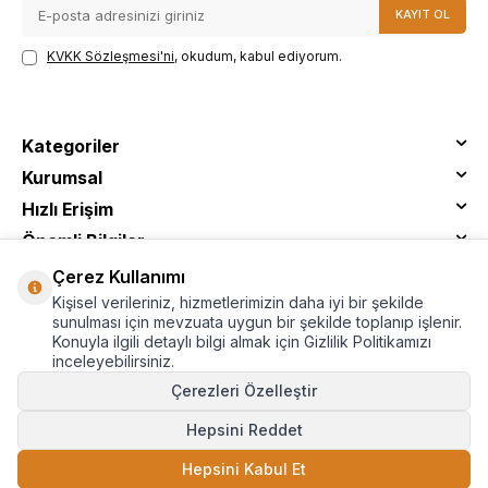
KAYIT OL
KVKK Sözleşmesi'ni
, okudum, kabul ediyorum.
Kategoriler
Kurumsal
Hızlı Erişim
Önemli Bilgiler
Çerez Kullanımı
Kişisel verileriniz, hizmetlerimizin daha iyi bir şekilde
sunulması için mevzuata uygun bir şekilde toplanıp işlenir.
Konuyla ilgili detaylı bilgi almak için Gizlilik Politikamızı
inceleyebilirsiniz.
Çerezleri Özelleştir
Hepsini Reddet
© Tantitoni - Tüm Hakları Saklıdır
Hepsini Kabul Et
SEPETE EKLE