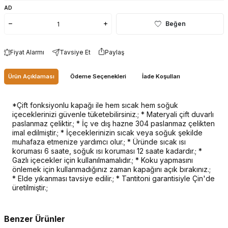
AD
Beğen
Fiyat Alarmı
Tavsiye Et
Paylaş
Ürün Açıklaması
Ödeme Seçenekleri
İade Koşulları
*Çift fonksiyonlu kapağı ile hem sıcak hem soğuk
içeceklerinizi güvenle tüketebilirsiniz.; * Materyali çift duvarlı
paslanmaz çeliktir.; * İç ve dış hazne 304 paslanmaz çelikten
imal edilmiştir.; * İçeceklerinizin sıcak veya soğuk şekilde
muhafaza etmenize yardımcı olur.; * Üründe sıcak ısı
koruması 6 saate, soğuk ısı koruması 12 saate kadardır.; *
Gazlı içecekler için kullanılmamalıdır.; * Koku yapmasını
önlemek için kullanmadığınız zaman kapağını açık bırakınız.;
* Elde yıkanması tavsiye edilir.; * Tantitoni garantisiyle Çin'de
üretilmiştir.;
Benzer Ürünler