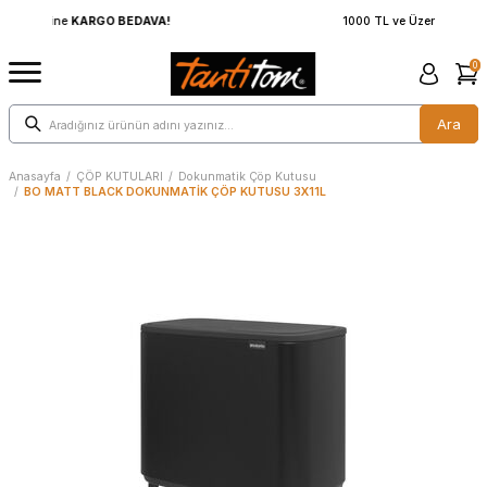
1000 TL ve Üzerine
KARGO BEDAVA!
0
Ara
Anasayfa
/
ÇÖP KUTULARI
/
Dokunmatik Çöp Kutusu
/
BO MATT BLACK DOKUNMATİK ÇÖP KUTUSU 3X11L