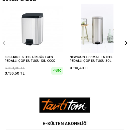
BRILLIANT STEEL DİKDÖRTGEN
NEWICON FPP MATT STEEL
PEDALLI ÇÖP KUTUSU 10L XXXX
PEDALLI ÇÖP KUTUSU 30L
6.313,00
TL
8.118,40
TL
-%
50
3.156,50
TL
E-BÜLTEN ABONELIĞI