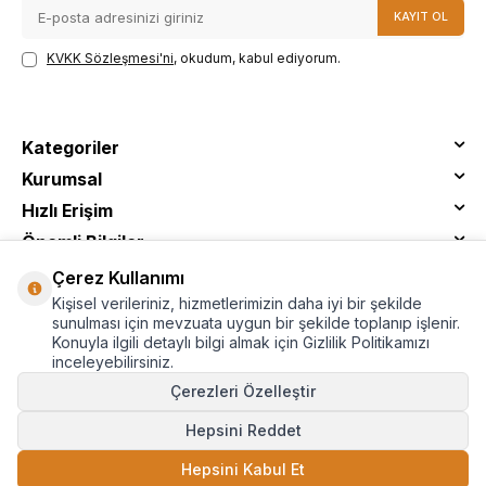
KAYIT OL
KVKK Sözleşmesi'ni
, okudum, kabul ediyorum.
Kategoriler
Kurumsal
Hızlı Erişim
Önemli Bilgiler
Çerez Kullanımı
Kişisel verileriniz, hizmetlerimizin daha iyi bir şekilde
sunulması için mevzuata uygun bir şekilde toplanıp işlenir.
Konuyla ilgili detaylı bilgi almak için Gizlilik Politikamızı
inceleyebilirsiniz.
Çerezleri Özelleştir
Hepsini Reddet
© Tantitoni - Tüm Hakları Saklıdır
Hepsini Kabul Et
SEPETE EKLE