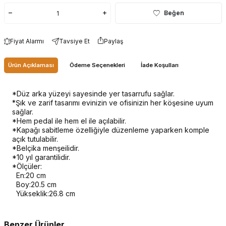
Beğen
Fiyat Alarmı
Tavsiye Et
Paylaş
Ürün Açıklaması
Ödeme Seçenekleri
İade Koşulları
*Düz arka yüzeyi sayesinde yer tasarrufu sağlar.
*Şık ve zarif tasarımı evinizin ve ofisinizin her köşesine uyum
sağlar.
*Hem pedal ile hem el ile açılabilir.
*Kapağı sabitleme özelliğiyle düzenleme yaparken komple
açık tutulabilir.
*Belçika menşeilidir.
*10 yıl garantilidir.
*Ölçüler:
En:20 cm
Boy:20.5 cm
Yükseklik:26.8 cm
Benzer Ürünler