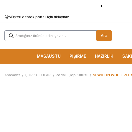
1000 TL ve Üzerine
KARGO BEDAVA!
Müşteri destek portalı için tıklayınız
Ara
MASAÜSTÜ
PİŞİRME
HAZIRLIK
SAK
Anasayfa
/
ÇÖP KUTULARI
/
Pedallı Çöp Kutusu
/
NEWICON WHITE PEDA