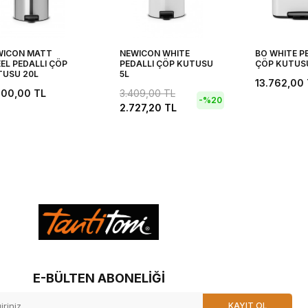
WICON MATT
NEWICON WHITE
BO WHITE P
EL PEDALLI ÇÖP
PEDALLI ÇÖP KUTUSU
ÇÖP KUTUS
TUSU 20L
5L
13.762,00
600,00
TL
3.409,00
TL
-%
20
2.727,20
TL
E-BÜLTEN ABONELIĞI
KAYIT OL