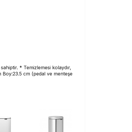
sahiptir. * Temizlemesi kolaydır,
8 cm Boy:23.5 cm (pedal ve menteşe
Y