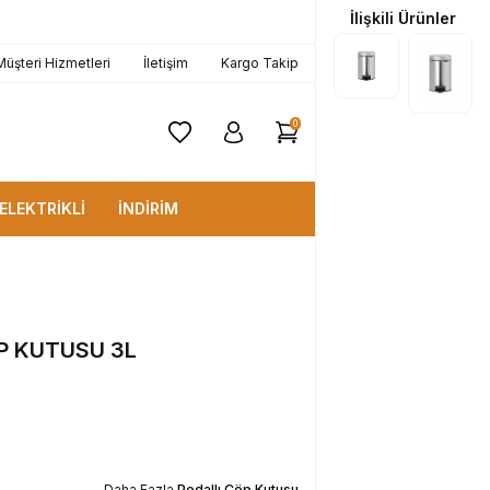
İlişkili Ürünler
1000 TL ve Üzerine
KARGO BEDAVA!
Müşteri Hizmetleri
İletişim
Kargo Takip
0
ELEKTRİKLİ
İNDİRİM
P KUTUSU 3L
Daha Fazla
Pedallı Çöp Kutusu