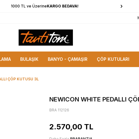
1000 TL ve Üzerine
KARGO BEDAVA!
LAMA
BULAŞIK
BANYO - ÇAMAŞIR
ÇÖP KUTULARI
LLI ÇÖP KUTUSU 3L
NEWICON WHITE PEDALLI ÇÖ
BRA 112126
2.570,00
TL
Daha Fazla
BRABANTIA