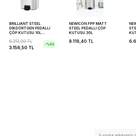
BRILLIANT STEEL
NEWICON FPP MATT
NE
DİKDÖRTGEN PEDALLI
STEEL PEDALLI ÇÖP
STE
ÇÖP KUTUSU 10L
KUTUSU 30L
KU
XXXX
6.313,00
TL
8.118,40
TL
6.
-%
50
3.156,50
TL