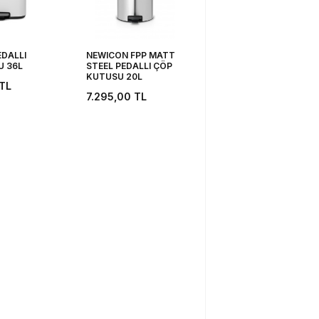
EDALLI
NEWICON FPP MATT
NEWICON SOFT GRE
U 36L
STEEL PEDALLI ÇÖP
PEDALLI ÇÖP KUTUS
KUTUSU 20L
5L
TL
7.295,00
TL
3.409,00
TL