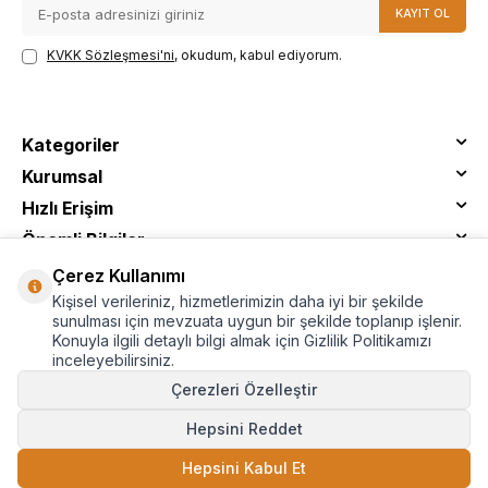
KAYIT OL
KVKK Sözleşmesi'ni
, okudum, kabul ediyorum.
Kategoriler
Kurumsal
Hızlı Erişim
Önemli Bilgiler
Çerez Kullanımı
Kişisel verileriniz, hizmetlerimizin daha iyi bir şekilde
sunulması için mevzuata uygun bir şekilde toplanıp işlenir.
Konuyla ilgili detaylı bilgi almak için Gizlilik Politikamızı
inceleyebilirsiniz.
Çerezleri Özelleştir
Hepsini Reddet
© Tantitoni - Tüm Hakları Saklıdır
Hepsini Kabul Et
SEPETE EKLE