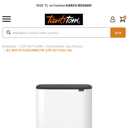
EDAVA!
1000 TL ve Üzerine
KARGO BEDAVA!
0
Ara
Anasayfa
/
ÇÖP KUTULARI
/
Dokunmatik Çöp Kutusu
/
BO WHITE DOKUNMATİK ÇÖP KUTUSU 36L