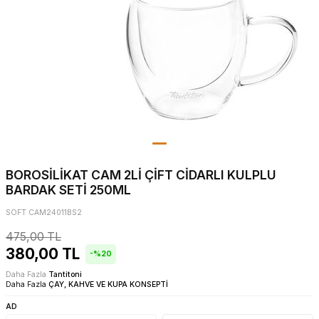
BOROSİLİKAT CAM 2Lİ ÇİFT CİDARLI KULPLU
BARDAK SETİ 250ML
SOFT CAM24011BS2
475,00
TL
380,00
TL
-%
20
Daha Fazla
Tantitoni
Daha Fazla
ÇAY, KAHVE VE KUPA KONSEPTİ
AD