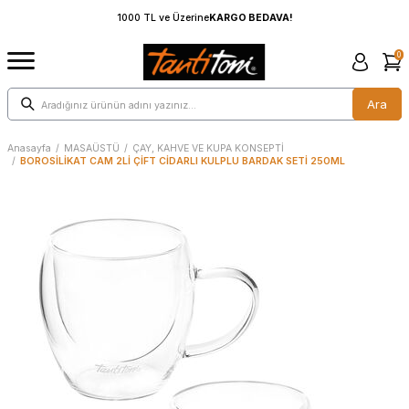
1000 TL ve Üzerine
KARGO BEDAVA!
0
Ara
Anasayfa
/
MASAÜSTÜ
/
ÇAY, KAHVE VE KUPA KONSEPTİ
/
BOROSİLİKAT CAM 2Lİ ÇİFT CİDARLI KULPLU BARDAK SETİ 250ML