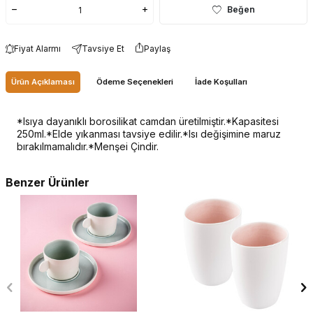
Beğen
Fiyat Alarmı
Tavsiye Et
Paylaş
Ürün Açıklaması
Ödeme Seçenekleri
İade Koşulları
*Isıya dayanıklı borosilikat camdan üretilmiştir.*Kapasitesi
250ml.*Elde yıkanması tavsiye edilir.*Isı değişimine maruz
bırakılmamalıdır.*Menşei Çindir.
Benzer Ürünler