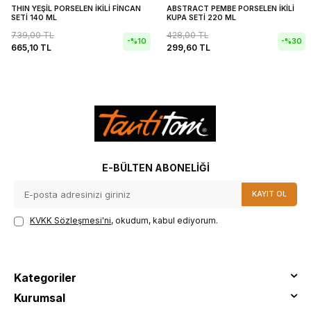
THIN YEŞİL PORSELEN İKİLİ FİNCAN
ABSTRACT PEMBE PORSELEN İKİLİ
SETİ 140 ML
KUPA SETİ 220 ML
739,00
TL
428,00
TL
-%
10
-%
30
665,10
TL
299,60
TL
E-BÜLTEN ABONELIĞI
KAYIT OL
KVKK Sözleşmesi'ni
, okudum, kabul ediyorum.
Kategoriler
Kurumsal