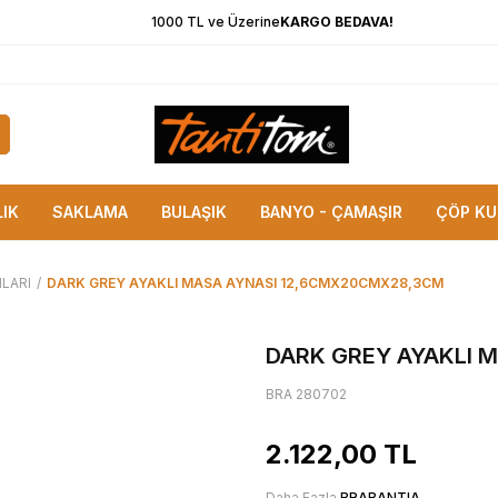
1000 TL ve Üzerine
KARGO BEDAVA!
LIK
SAKLAMA
BULAŞIK
BANYO - ÇAMAŞIR
ÇÖP KU
ILARI
/
DARK GREY AYAKLI MASA AYNASI 12,6CMX20CMX28,3CM
DARK GREY AYAKLI 
BRA 280702
2.122,00
TL
Daha Fazla
BRABANTIA