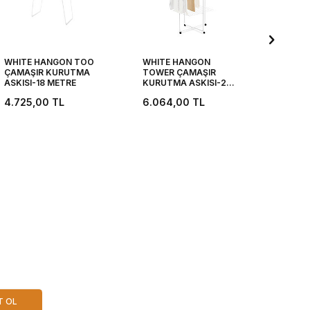
WHITE HANGON TOO
WHITE HANGON
MATT 
ÇAMAŞIR KURUTMA
TOWER ÇAMAŞIR
TOWER
ASKISI-18 METRE
KURUTMA ASKISI-23
KURUT
METRE
METRE
4.725,00
TL
6.064,00
TL
6.06
T OL