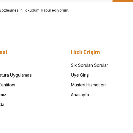
Sözleşmesi'ni
, okudum, kabul ediyorum.
sal
Hızlı Erişim
Sık Sorulan Sorular
Fatura Uygulaması
Üye Girişi
antitoni
Müşteri Hizmetleri
ımız
Anasayfa
da