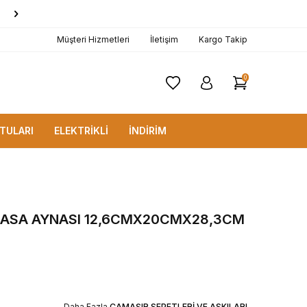
1000 TL ve Üzerine
KARGO BEDAVA!
Müşteri Hizmetleri
İletişim
Kargo Takip
0
TULARI
ELEKTRİKLİ
İNDİRİM
MASA AYNASI 12,6CMX20CMX28,3CM
Daha Fazla
ÇAMAŞIR SEPETLERİ VE ASKILARI