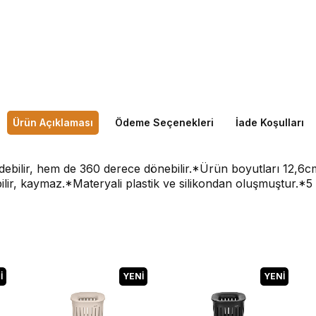
Ürün Açıklaması
Ödeme Seçenekleri
İade Koşulları
ebilir, hem de 360 derece dönebilir.*Ürün boyutları 12,6c
r, kaymaz.*Materyali plastik ve silikondan oluşmuştur.*5 yıl
I
YENI
YENI