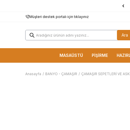
1000 TL ve Üzerine
KARGO BEDAVA!
Müşteri destek portalı için tıklayınız
Ara
MASAÜSTÜ
PİŞİRME
HAZIR
Anasayfa
/
BANYO - ÇAMAŞIR
/
ÇAMAŞIR SEPETLERİ VE ASK