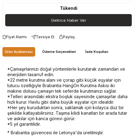
Tükendi
Gelince Haber Ver
Fiyat Alarmı
Tavsiye Et
Paylaş
Ürün Açıklaması
Ödeme Seçenekleri
İade Koşulları
*Çamaşırlarınızı doğal yöntemlerle kurutarak zamandan ve
enerjiden tasarruf edin.
*22 metre kurutma alanı ve çorap gibi küçük eşyalar için
tutucu özelliğiyle Brabantia HangOn Kurutma Askısı iki
makine dolusu çamaşırı tek seferde kurutmanızı sağlar.
*Telleri arasındaki ekstra boşluk sayesinde çamaşırlar daha
hızlı kurur. Havlu gibi daha büyük eşyalar için idealdir.
*Her şey kuruduktan sonra, saklamak için kolayca düz bir
şekilde katlayabilirsiniz. Taşıma kilidi kanatları bir arada tutar
ve askılar için kanca görevi görür.
*5 yıl garantilidir.
* Brabantia güvencesi ile Letonya'da üretilmiştir.