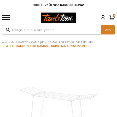
1000 TL ve Üzerine
KARGO BEDAVA!
1000 TL ve Üzeri
0
Ara
Anasayfa
/
BANYO - ÇAMAŞIR
/
ÇAMAŞIR SEPETLERİ VE ASKILARI
/
WHITE HANGON TOO ÇAMAŞIR KURUTMA ASKISI-22 METRE