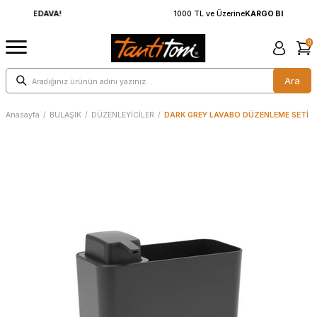
1000 TL ve Üzerine
KARGO BEDAVA!
0
Ara
Anasayfa
/
BULAŞIK
/
DÜZENLEYİCİLER
/
DARK GREY LAVABO DÜZENLEME SETİ