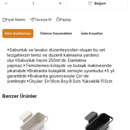
Beğen
Fiyat Alarmı
Tavsiye Et
Paylaş
Ürün Açıklaması
Ödeme Seçenekleri
İade Koşulları
*Sabunluk ve lavabo düzenleyiciden oluşan bu set
tezgahınızın temiz ve düzenli kalmasına yardımcı
olur.*Sabunluk hacmi 250ml'dir. Damlatma
yapmaz.*Temizlemesi kolaydır ve bulaşık makinesinde
yıkanabilir.*Brabantia bulaşıklık serisiyle uyumludur.*5 yıl
garantilidir.*Brabantia güvencesiyle Çin'de
üretilmiştir.*Ölçüler: En:19cm Boy:8.5cm Yükseklik:11.5cm
Benzer Ürünler