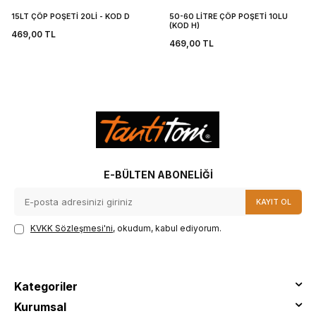
15LT ÇÖP POŞETİ 20Lİ - KOD D
50-60 LİTRE ÇÖP POŞETİ 10LU
(KOD H)
469,00
TL
469,00
TL
E-BÜLTEN ABONELIĞI
KAYIT OL
KVKK Sözleşmesi'ni
, okudum, kabul ediyorum.
Kategoriler
Kurumsal