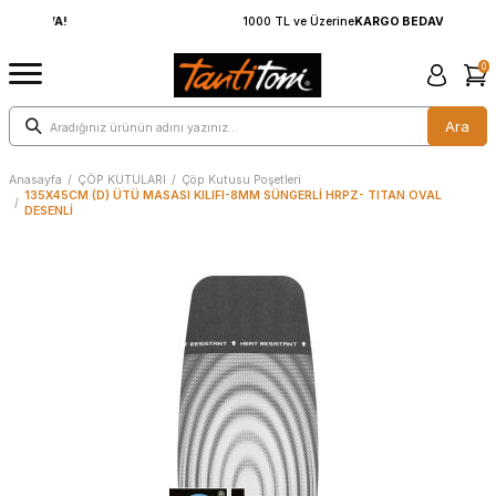
1000 TL ve Üzerine
KARGO BEDAVA!
0
Ara
Anasayfa
/
ÇÖP KUTULARI
/
Çöp Kutusu Poşetleri
135X45CM (D) ÜTÜ MASASI KILIFI-8MM SÜNGERLİ HRPZ- TITAN OVAL
/
DESENLİ