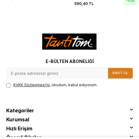
-%
10
590,40
TL
E-BÜLTEN ABONELIĞI
KAYIT OL
KVKK Sözleşmesi'ni
, okudum, kabul ediyorum.
Kategoriler
Kurumsal
Hızlı Erişim
Önemli Bilgiler