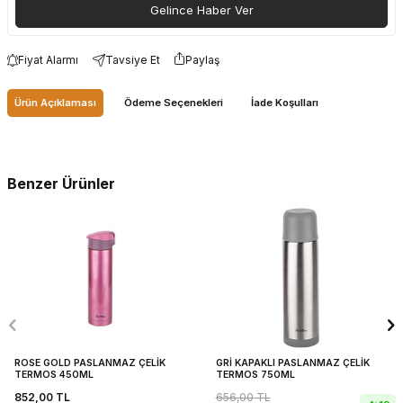
Gelince Haber Ver
Fiyat Alarmı
Tavsiye Et
Paylaş
Ürün Açıklaması
Ödeme Seçenekleri
İade Koşulları
Benzer Ürünler
ROSE GOLD PASLANMAZ ÇELİK
GRİ KAPAKLI PASLANMAZ ÇELİK
TERMOS 450ML
TERMOS 750ML
852,00
TL
656,00
TL