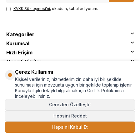
KVKK Sözleşmesi'ni
, okudum, kabul ediyorum.
Kategoriler
Kurumsal
Hızlı Erişim
Önemli Bilgiler
Çerez Kullanımı
Kişisel verileriniz, hizmetlerimizin daha iyi bir şekilde
sunulması için mevzuata uygun bir şekilde toplanıp işlenir.
Konuyla ilgili detaylı bilgi almak için Gizlilik Politikamızı
inceleyebilirsiniz.
Çerezleri Özelleştir
Hepsini Reddet
© Tantitoni - Tüm Hakları Saklıdır
Hepsini Kabul Et
SEPETE EKLE
T
-Soft
E-Ticaret
Sistemleriyle Hazırlanmıştır.