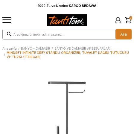
1000 TL ve Üzerine
KARGO BEDAVA!
1000 TL 
0
Ara
Anasayfa
/
BANYO - ÇAMAŞIR
/
BANYO VE ÇAMAŞIR AKSESUARLARI
MINDSET INFINITE GREY STANDLI ORGANİZER, TUVALET KAĞIDI TUTUCUSU
/
VE TUVALET FIRÇASI