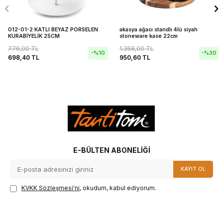
012-01-2 KATLI BEYAZ PORSELEN
akasya ağacı standlı 4lü siyah
KURABİYELİK 25CM
stoneware kase 22cm
776,00
TL
1.358,00
TL
-%
10
-%
30
698,40
TL
950,60
TL
E-BÜLTEN ABONELIĞI
KAYIT OL
KVKK Sözleşmesi'ni
, okudum, kabul ediyorum.